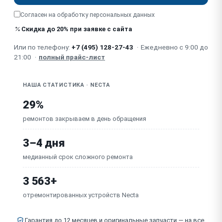
Не работает / течёт контейнер для молока
Согласен на обработку
персональных данных
(автокапучинатор)
Скидка до 20% при заявке с сайта
Шум / вибрация при работе (помпа, кофемолка)
Или по телефону:
+7 (495) 128-27-43
·
Ежедневно с 9:00 до
21:00
·
полный прайс-лист
Неисправна плата управления
НАША СТАТИСТИКА · NECTA
29%
ремонтов закрываем в день обращения
3–4 дня
медианный срок сложного ремонта
3 563+
отремонтированных устройств Necta
Гарантия до 12 месяцев и оригинальные запчасти — на все