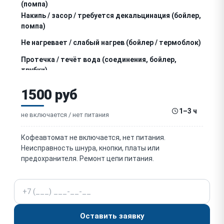
(помпа)
Накипь / засор / требуется декальцинация (бойлер,
помпа)
Не нагревает / слабый нагрев (бойлер / термоблок)
Протечка / течёт вода (соединения, бойлер,
трубки)
Не работает заварник / заклинил механизм
1500 руб
заварника
Не работает капучинатор / нет пара (паровая
1–3 ч
трубка)
не включается / нет питания
Кофе не тот / слишком водянистый / слабый
(помол, доза)
Кофеавтомат не включается, нет питания.
Засорён / не промывается кофепровод (остатки
Неисправность шнура, кнопки, платы или
кофе)
предохранителя. Ремонт цепи питания.
Не работает регулировка помола (жернова,
механизм)
Телефон
Не работает дисплей / кнопки / панель
Ошибка на дисплее / мигает индикатор (коды
Оставить заявку
ошибок)