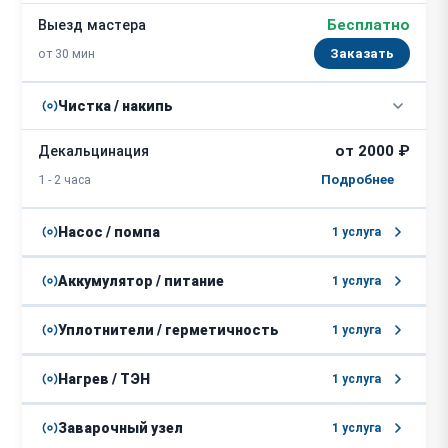
Бесплатно
Выезд мастера
от 30 мин
Заказать
Чистка / накипь
от 2000 ₽
Декальцинация
1 - 2 часа
Насос / помпа
1 услуга
от 2500 ₽
Замена помпы
Аккумулятор / питание
1 услуга
2 - 3 часа
от 2000 ₽
Замена блока питания
Уплотнители / герметичность
1 услуга
3 - 5 часов
от 1500 ₽
Замена уплотнительных колец
Нагрев / ТЭН
1 услуга
1 - 2 часа
от 2500 ₽
Замена ТЭНа
Заварочный узел
1 услуга